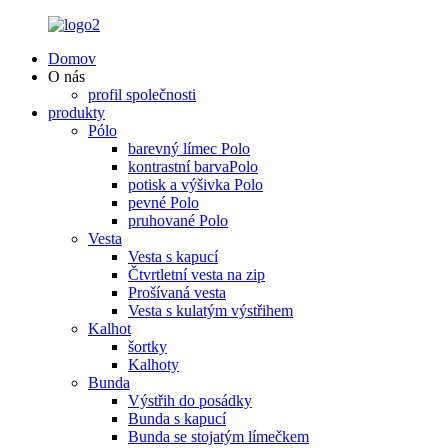
Domov
O nás
profil společnosti
produkty
Pólo
barevný límec Polo
kontrastní barvaPolo
potisk a výšivka Polo
pevné Polo
pruhované Polo
Vesta
Vesta s kapucí
Čtvrtletní vesta na zip
Prošívaná vesta
Vesta s kulatým výstřihem
Kalhot
šortky
Kalhoty
Bunda
Výstřih do posádky
Bunda s kapucí
Bunda se stojatým límečkem