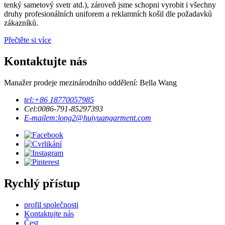
tenký sametový svetr atd.), zároveň jsme schopni vyrobit i všechny
druhy profesionálních uniforem a reklamních košil dle požadavků
zákazníků.
Přečtěte si více
Kontaktujte nás
Manažer prodeje mezinárodního oddělení: Bella Wang
tel:
+86 18770057985
Cel:
0086-791-85297393
E-mailem:
long2@huiyuangarment.com
Rychlý přístup
profil společnosti
Kontaktujte nás
Čest