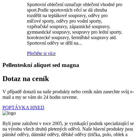
Sportovní oblečení označuje oblečení vhodné pro
sport.Podle sportovních věcí se dá zhruba
rozdělit na teplákové soupravy, oděvy pro
míčové sporty, oděvy pro vodní sporty,
vzpěračské soupravy, zápasnické soupravy,
gymnastické soupravy, soupravy pro lední sporty,
horolezecké soupravy, šermířské soupravy atd.
Sportovní oděvy se dělí na...
Přečtěte si více
Pellenteskní aliquet sed magna
Dotaz na ceník
V případě dotazů na naše produkty nebo ceník nám zanechte svůj e-
mail a my se vám do 24 hodin ozveme.
POPTÁVKA HNED
Byli jsme založeni v roce 2005, je vynikající podnik specializující se
na výrobu všech druhů pletených oděvů. Naše hlavní produkty jsou
pánské oděvy, dámské oděvy, dětské oděvy (trička, polo, oblek a