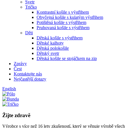
Svetr
Tričko
Kontrastní košile s výstřihem
Obyčejná košile s kulatým výstřihem
Potištěná košile s výstřihem
Pruhovaná košile s výstřihem
Děti
Dětská košile s výstřihem
Dětské kalhoty
Dětská polokošile
Dětský svetr
Dětská košile se stojáčkem na zip
Zprávy
Čest
Kontaktujte nás
Nejčastější dotazy
English
Žijte zdravě
Výrobce s více než 16 lety zkušeností, který se věnuje výrobě všech