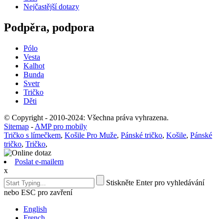
Nejčastější dotazy
Podpěra, podpora
Pólo
Vesta
Kalhot
Bunda
Svetr
Tričko
Děti
© Copyright - 2010-2024: Všechna práva vyhrazena.
Sitemap
-
AMP pro mobily
Tričko s límečkem
,
Košile Pro Muže
,
Pánské tričko
,
Košile
,
Pánské
tričko
,
Tričko
,
Poslat e-mailem
x
Stiskněte Enter pro vyhledávání
nebo ESC pro zavření
English
French